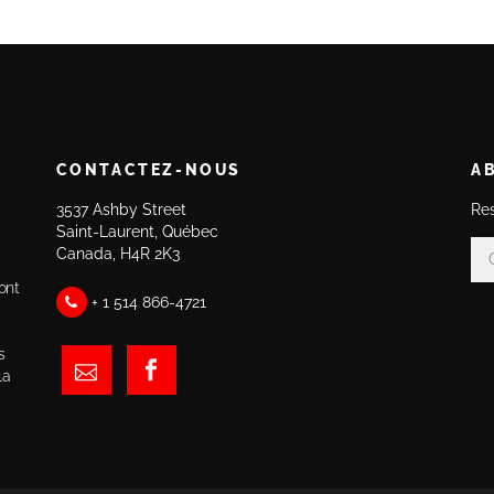
CONTACTEZ-NOUS
A
3537 Ashby Street
Res
Saint-Laurent, Québec
Canada, H4R 2K3
ont
+ 1 514 866-4721
.
s
la